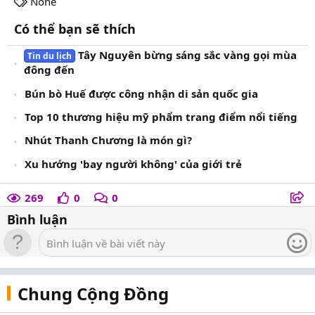
T
None
a
Có thể bạn sẽ thích
g
s
Tây Nguyên bừng sáng sắc vàng gọi mùa
Tin du lịch
đông đến
Bún bò Huế được công nhận di sản quốc gia
Top 10 thương hiệu mỹ phẩm trang điểm nổi tiếng
Nhút Thanh Chương là món gì?
Xu hướng 'bay người không' của giới trẻ
269
0
0
Bình luận
Bình luận về bài viết này
Chung Cộng Đồng