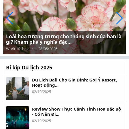
Loài hoa tượng trưng cho tháng sinh của bạn là
gì? Khám phá ý nghĩa đặc...
Work-life balance
-
28/05/2026
Bí kíp Du lịch 2025
Du Lịch Bali Cho Gia Đình: Gợi Ý Resort,
Hoạt Động...
02/10/2025
Review Show Thực Cảnh Tinh Hoa Bắc Bộ
- Có Nên Đi...
02/10/2025