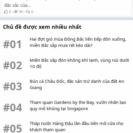
đặc sắc của...
0
90
0
Chủ đề được xem nhiều nhất
Hai đợt gió mùa Đông Bắc liên tiếp dồn xuống,
#01
miền Bắc sắp mưa rét kéo dài?
Miền Bắc sắp đón không khí lạnh, vùng núi dưới
#02
10 độ
Bún cá Châu Đốc, đặc sản trứ danh của đất An
#03
Giang
Tham quan Gardens by the Bay, vườn nhân tạo
#04
quy mô khủng tại Singapore
Tháp nước Hàng Đậu lần đầu tiên mở cửa cho
#05
khách tham quan