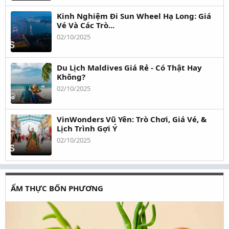
Kinh Nghiệm Đi Sun Wheel Hạ Long: Giá
Vé Và Các Trò...
02/10/2025
Du Lịch Maldives Giá Rẻ - Có Thật Hay
Không?
02/10/2025
VinWonders Vũ Yên: Trò Chơi, Giá Vé, &
Lịch Trình Gợi Ý
02/10/2025
ẨM THỰC BỐN PHƯƠNG