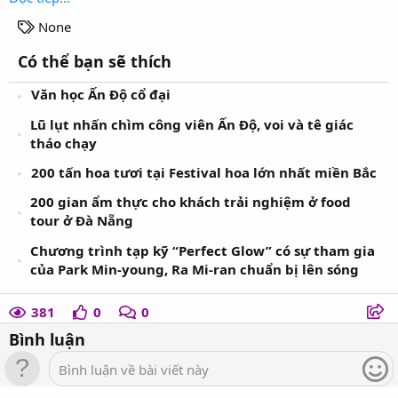
T
None
a
Có thể bạn sẽ thích
g
s
Văn học Ấn Độ cổ đại
Lũ lụt nhấn chìm công viên Ấn Độ, voi và tê giác
tháo chạy
200 tấn hoa tươi tại Festival hoa lớn nhất miền Bắc
200 gian ẩm thực cho khách trải nghiệm ở food
tour ở Đà Nẵng
Chương trình tạp kỹ “Perfect Glow” có sự tham gia
của Park Min-young, Ra Mi-ran chuẩn bị lên sóng
381
0
0
Bình luận
Bình luận về bài viết này