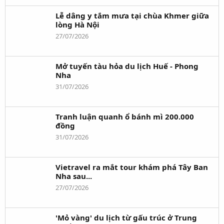
Lễ dâng y tắm mưa tại chùa Khmer giữa
lòng Hà Nội
27/07/2026
Mở tuyến tàu hỏa du lịch Huế - Phong
Nha
31/07/2026
Tranh luận quanh ổ bánh mì 200.000
đồng
31/07/2026
Vietravel ra mắt tour khám phá Tây Ban
Nha sau...
27/07/2026
'Mỏ vàng' du lịch từ gấu trúc ở Trung