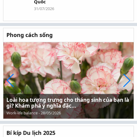
Quốc
31/07/2026
Phong cách sống
Loài hoa tượng trưng cho tháng sinh của bạn là
gì? Khám phá ý nghĩa đặc...
Work-life balance
-
28/05/2026
Bí kíp Du lịch 2025