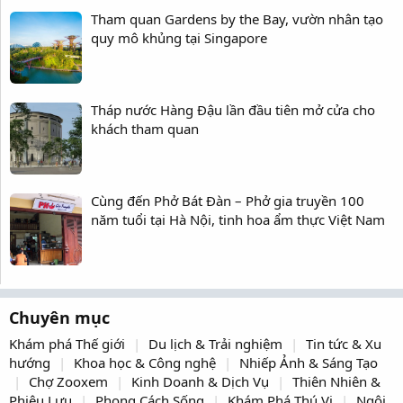
Tham quan Gardens by the Bay, vườn nhân tạo
quy mô khủng tại Singapore
Tháp nước Hàng Đậu lần đầu tiên mở cửa cho
khách tham quan
Cùng đến Phở Bát Đàn – Phở gia truyền 100
năm tuổi tại Hà Nội, tinh hoa ẩm thực Việt Nam
Chuyên mục
Khám phá Thế giới
Du lịch & Trải nghiệm
Tin tức & Xu
hướng
Khoa học & Công nghệ
Nhiếp Ảnh & Sáng Tạo
Chợ Zooxem
Kinh Doanh & Dịch Vụ
Thiên Nhiên &
Phiêu Lưu
Phong Cách Sống
Khám Phá Thú Vị
Ngôi