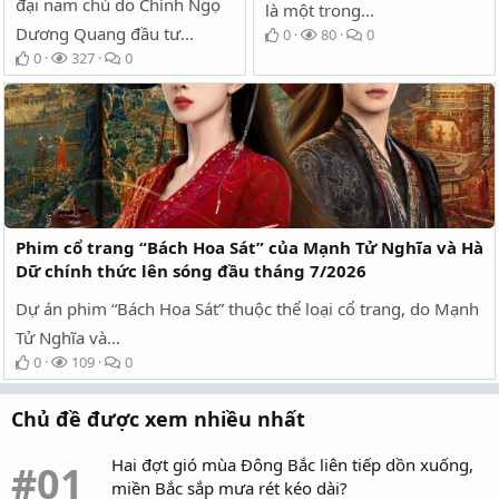
đại nam chủ do Chính Ngọ
là một trong...
Dương Quang đầu tư...
0
80
0
0
327
0
Phim cổ trang “Bách Hoa Sát” của Mạnh Tử Nghĩa và Hà
Dữ chính thức lên sóng đầu tháng 7/2026
Dự án phim “Bách Hoa Sát” thuộc thể loại cổ trang, do Mạnh
Tử Nghĩa và...
0
109
0
Chủ đề được xem nhiều nhất
Hai đợt gió mùa Đông Bắc liên tiếp dồn xuống,
#01
miền Bắc sắp mưa rét kéo dài?