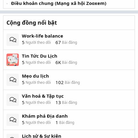
Điều khoản chung (Mạng xã hội Zooxem)
Cộng đồng nổi bật
Work-life balance
5
67
Người theo dõi
Bài đăng
Tin Tức Du Lịch
5
6K
Người theo dõi
Bài đăng
Mẹo du lịch
5
102
Người theo dõi
Bài đăng
Văn hoá & Tập tục
5
13
Người theo dõi
Bài đăng
Khám phá Địa danh
5
1
Người theo dõi
Bài đăng
Lịch sử & Sự kiện