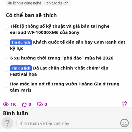
a
du lịch và công nghệ
tin tức du lịch
đổi số trong du lịch. Ảnh: Đức Phong
g
s
Có thể bạn sẽ thích
Theo ông Lê Trung Hiếu, Giám Đốc Trung tâm Xúc tiến
Thương mại và Đầu tư An Giang, trong thời gian tới đơn vị sẽ
Tiết lộ thông số kỹ thuật và giá bán tai nghe
tiếp tục tham mưu xây dựng các chương trình, đề án về
earbud WF-10000XM6 của Sony
chuyển đổi số, ứng dụng công nghệ 4.0 trong phát triển du
lịch trình các cấp có thẩm quyền phê duyệt, xác định hướng đi
Khách quốc tế đến sân bay Cam Ranh đạt
Tin du lịch
và lộ trình chuyển đổi số trong lĩnh vực du lịch.
kỷ lục
6 xu hướng thời trang “phá đảo” mùa hè 2026
Nguồn:
https://dulich.laodong.vn/tin-tuc/a...de-phat-trien-du-
lich-thong-minh-1263476.html
Đà Lạt chấn chỉnh 'chặt chém' dịp
Tin du lịch
Festival hoa
Hoa mộc lan nở rộ trong vườn Hoàng Gia ở trung
tâm Paris
1K
0
0
Bình luận
Bình luận về bài viết này