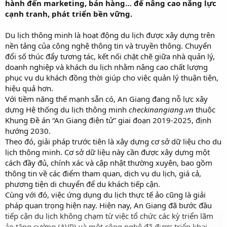
hành đến marketing, bán hàng… để nâng cao năng lực
cạnh tranh, phát triển bền vững.
Du lịch thông minh là hoạt động du lịch được xây dựng trên
nền tảng của công nghệ thông tin và truyền thông. Chuyển
đổi số thúc đẩy tương tác, kết nối chặt chẽ giữa nhà quản lý,
doanh nghiệp và khách du lịch nhằm nâng cao chất lượng
phục vụ du khách đồng thời giúp cho việc quản lý thuận tiện,
hiệu quả hơn.
Với tiềm năng thế mạnh sẵn có, An Giang đang nỗ lực xây
dựng Hệ thống du lịch thông minh
checkinangiang
.
vn
thuộc
Khung Đề án “An Giang điện tử” giai đoạn 2019-2025, định
hướng 2030.
Theo đó, giải pháp trước tiên là xây dựng cơ sở dữ liệu cho du
lịch thông minh. Cơ sở dữ liệu này cần được xây dựng một
cách đầy đủ, chính xác và cập nhật thường xuyên, bao gồm
thông tin về các điểm tham quan, dịch vụ du lịch, giá cả,
phương tiện di chuyển để du khách tiếp cận.
Cùng với đó, việc ứng dụng du lịch thực tế ảo cũng là giải
pháp quan trọng hiện nay. Hiện nay, An Giang đã bước đầu
tiếp cận du lịch không chạm từ việc tổ chức các kỳ triển lãm
ảo tăng cường (AVR) và một công nghệ đã được triển khai