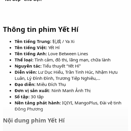
Thông tin phim Yết Hí
Tên tiếng Trung:
轧戏 / Ya Xi
Tên tiếng Việt:
Yết Hí
Tên tiếng Anh:
Love Between Lines
Thể loại:
Tình cảm, đô thị, lãng mạn, chữa lành
Nguyên tác:
Tiểu thuyết “Yết Hí”
Diễn viên:
Lư Dục Hiểu, Trần Tinh Húc, Nhậm Hựu
Luân, Lý Đình Đình, Trương Tiệp Nghiêu,…
Đạo diễn:
Miêu Đích Thụ
Đơn vị sản xuất
: Ninh Manh Ảnh Thị
Số tập:
30 tập
Nền tảng phát hành:
IQIYI, MangoPlus, Đài vệ tinh
Đông Phương
Nội dung phim Yết Hí