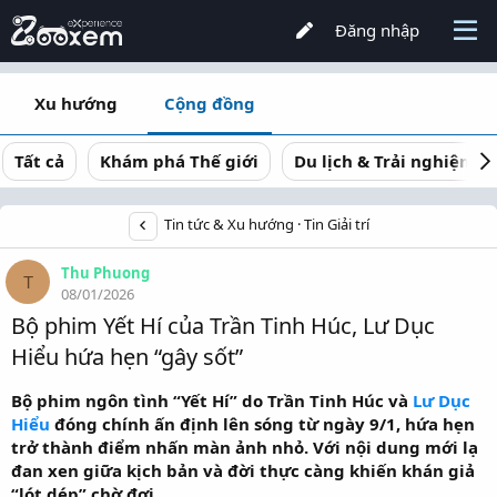
Đăng nhập
Xu hướng
Cộng đồng
Tất cả
Khám phá Thế giới
Du lịch & Trải nghiệm
Tin tức & Xu hướng
Tin Giải trí
Thu Phuong
T
08/01/2026
Bộ phim Yết Hí của Trần Tinh Húc, Lư Dục
Hiểu hứa hẹn “gây sốt”
Bộ phim ngôn tình “Yết Hí” do Trần Tinh Húc và
Lư Dục
Hiểu
đóng chính ấn định lên sóng từ ngày 9/1, hứa hẹn
trở thành điểm nhấn màn ảnh nhỏ. Với nội dung mới lạ
đan xen giữa kịch bản và đời thực càng khiến khán giả
“lót dép” chờ đợi.