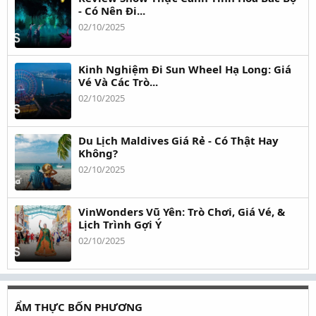
- Có Nên Đi...
02/10/2025
Kinh Nghiệm Đi Sun Wheel Hạ Long: Giá
Vé Và Các Trò...
02/10/2025
Du Lịch Maldives Giá Rẻ - Có Thật Hay
Không?
02/10/2025
VinWonders Vũ Yên: Trò Chơi, Giá Vé, &
Lịch Trình Gợi Ý
02/10/2025
ẨM THỰC BỐN PHƯƠNG