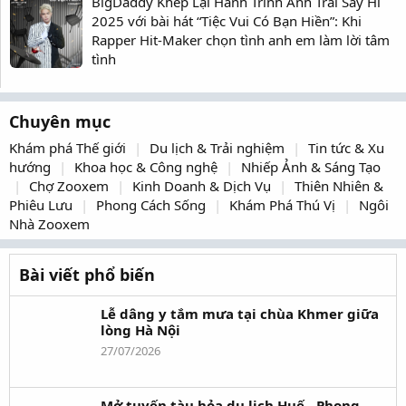
BigDaddy Khép Lại Hành Trình Anh Trai Say Hi
2025 với bài hát “Tiệc Vui Có Bạn Hiền”: Khi
Rapper Hit-Maker chọn tình anh em làm lời tâm
tình
Chuyên mục
Khám phá Thế giới
Du lịch & Trải nghiệm
Tin tức & Xu
hướng
Khoa học & Công nghệ
Nhiếp Ảnh & Sáng Tạo
Chợ Zooxem
Kinh Doanh & Dịch Vụ
Thiên Nhiên &
Phiêu Lưu
Phong Cách Sống
Khám Phá Thú Vị
Ngôi
Nhà Zooxem
Bài viết phổ biến
Lễ dâng y tắm mưa tại chùa Khmer giữa
lòng Hà Nội
27/07/2026
Mở tuyến tàu hỏa du lịch Huế - Phong