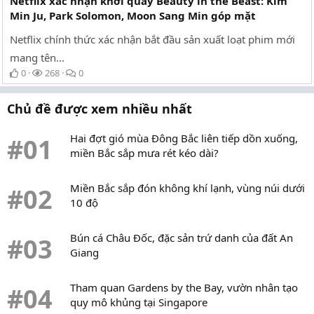
Netflix xác nhận khởi quay Beauty in the Beast: Kim
khán giả hy vọng tiếp tục chiêm ngưỡng những thước phim
Min Ju, Park Solomon, Moon Sang Min góp mặt
rực rỡ, trau chuốt và giàu chất điện ảnh.
Netflix chính thức xác nhận bắt đầu sản xuất loạt phim mới
mang tên...
Những thước phim vừa “thơ” , vừa “tình” là điều khán giả chờ
0
268
0
đợi khi Miêu Đích Thụ là đạo diễn (Ảnh: Internet)
Bên cạnh đó, đây là lần đầu tiên vị đạo diễn này hợp tác với
Chủ đề được xem nhiều nhất
hãng sản xuất phim uy tín Ninh Manh Ảnh Thị cho thấy tham
vọng mở rộng cả về quy mô lẫn chiều sâu nội dung. Câu
Hai đợt gió mùa Đông Bắc liên tiếp dồn xuống,
#01
chuyện được xây dựng trên sự đan xen giữa bối cảnh thời
miền Bắc sắp mưa rét kéo dài?
Dân Quốc mang màu sắc bí ẩn, căng thẳng và đời sống đô thị
hiện đại, từ đó hình thành không gian “phim trong phim” vừa
Miền Bắc sắp đón không khí lạnh, vùng núi dưới
#02
lãng mạn vừa khác biệt.
10 độ
Một số nội dung khác tại BlogAnChoi:
Bún cá Châu Đốc, đặc sản trứ danh của đất An
#03
Giang
Profile Trần Tinh Húc và những bộ phim làm nên tên tuổi
Hầu Minh Hạo và Lư Dục Hiểu lần đầu kết hợp trong dự án
Tham quan Gardens by the Bay, vườn nhân tạo
#04
phim Nhập Thanh Vân
quy mô khủng tại Singapore