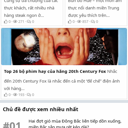
Cùng sự ưa chuộng của các
Bún bò Huế – một món ẩm
thực khách, rất nhiều nhà
thực nổi danh miền Trung
hàng steak ngon ở...
được yêu thích trên...
0
271
0
0
857
0
Top 26 bộ phim hay của hãng 20th Century Fox
Nhắc
đến 20th Century Fox là nhắc đến cả một “đế chế” điện ảnh
với hàng...
0
193
0
Chủ đề được xem nhiều nhất
Hai đợt gió mùa Đông Bắc liên tiếp dồn xuống,
#01
miền Bắc sắp mưa rét kéo dài?