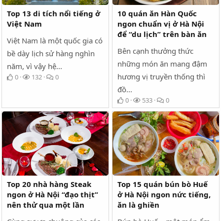
Top 13 di tích nổi tiếng ở
10 quán ăn Hàn Quốc
Việt Nam
ngon chuẩn vị ở Hà Nội
để “du lịch” trên bàn ăn
Việt Nam là một quốc gia có
Bên cạnh thưởng thức
bề dày lịch sử hàng nghìn
những món ăn mang đậm
năm, vì vậy hệ...
hương vị truyền thống thì
0
132
0
đồ...
0
533
0
Top 20 nhà hàng Steak
Top 15 quán bún bò Huế
ngon ở Hà Nội “đạo thịt”
ở Hà Nội ngon nức tiếng,
nên thử qua một lần
ăn là ghiền