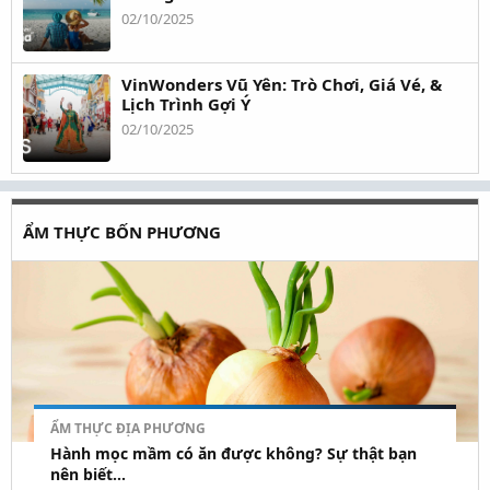
02/10/2025
VinWonders Vũ Yên: Trò Chơi, Giá Vé, &
Lịch Trình Gợi Ý
02/10/2025
ẨM THỰC BỐN PHƯƠNG
ẨM THỰC ĐỊA PHƯƠNG
Hành mọc mầm có ăn được không? Sự thật bạn
nên biết...