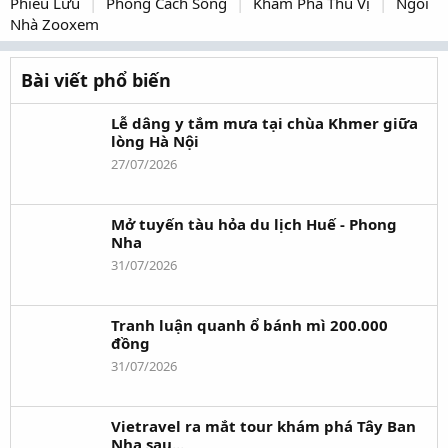
Phiêu Lưu
Phong Cách Sống
Khám Phá Thú Vị
Ngôi
Nhà Zooxem
Bài viết phổ biến
Lễ dâng y tắm mưa tại chùa Khmer giữa
lòng Hà Nội
27/07/2026
Mở tuyến tàu hỏa du lịch Huế - Phong
Nha
31/07/2026
Tranh luận quanh ổ bánh mì 200.000
đồng
31/07/2026
Vietravel ra mắt tour khám phá Tây Ban
Nha sau...