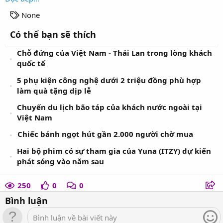
T
None
a
Có thể bạn sẽ thích
g
s
Chỗ đứng của Việt Nam - Thái Lan trong lòng khách
quốc tế
5 phụ kiện công nghệ dưới 2 triệu đồng phù hợp
làm quà tặng dịp lễ
Chuyến du lịch bão táp của khách nước ngoài tại
Việt Nam
Chiếc bánh ngọt hút gần 2.000 người chờ mua
Hai bộ phim có sự tham gia của Yuna (ITZY) dự kiến
phát sóng vào năm sau
250
0
0
Bình luận
Bình luận về bài viết này