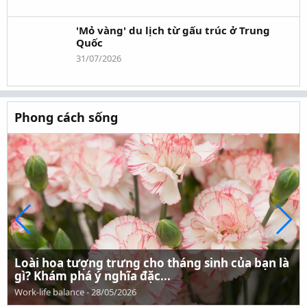
'Mỏ vàng' du lịch từ gấu trúc ở Trung
Quốc
31/07/2026
Phong cách sống
Loài hoa tượng trưng cho tháng sinh của bạn là
gì? Khám phá ý nghĩa đặc...
Work-life balance
-
28/05/2026