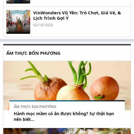
VinWonders Vũ Yên: Trò Chơi, Giá Vé, &
Lịch Trình Gợi Ý
02/10/2025
ẨM THỰC BỐN PHƯƠNG
ẨM THỰC ĐỊA PHƯƠNG
Hành mọc mầm có ăn được không? Sự thật bạn
nên biết...