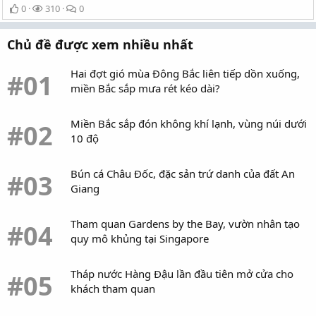
0
310
0
Chủ đề được xem nhiều nhất
Hai đợt gió mùa Đông Bắc liên tiếp dồn xuống,
#01
miền Bắc sắp mưa rét kéo dài?
Miền Bắc sắp đón không khí lạnh, vùng núi dưới
#02
10 độ
Bún cá Châu Đốc, đặc sản trứ danh của đất An
#03
Giang
Tham quan Gardens by the Bay, vườn nhân tạo
#04
quy mô khủng tại Singapore
Tháp nước Hàng Đậu lần đầu tiên mở cửa cho
#05
khách tham quan