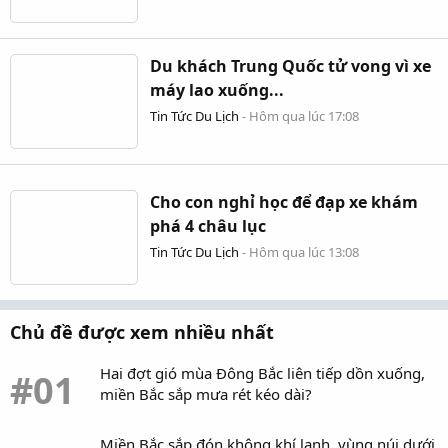
Du khách Trung Quốc tử vong vì xe
máy lao xuống...
Tin Tức Du Lịch
-
Hôm qua lúc 17:08
Cho con nghỉ học để đạp xe khám
phá 4 châu lục
Tin Tức Du Lịch
-
Hôm qua lúc 13:08
Chủ đề được xem nhiều nhất
Hai đợt gió mùa Đông Bắc liên tiếp dồn xuống,
#01
miền Bắc sắp mưa rét kéo dài?
Miền Bắc sắp đón không khí lạnh, vùng núi dưới