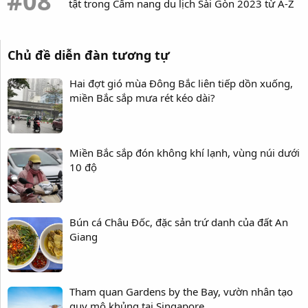
#08
tật trong Cẩm nang du lịch Sài Gòn 2023 từ A-Z
Chủ đề diễn đàn tương tự
Hai đợt gió mùa Đông Bắc liên tiếp dồn xuống,
miền Bắc sắp mưa rét kéo dài?
Miền Bắc sắp đón không khí lạnh, vùng núi dưới
10 độ
Bún cá Châu Đốc, đặc sản trứ danh của đất An
Giang
Tham quan Gardens by the Bay, vườn nhân tạo
quy mô khủng tại Singapore