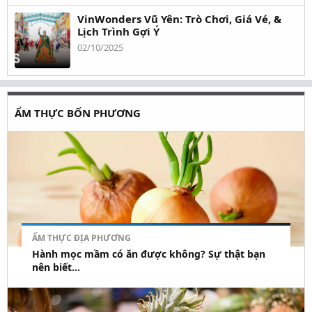
VinWonders Vũ Yên: Trò Chơi, Giá Vé, &
Lịch Trình Gợi Ý
02/10/2025
ẨM THỰC BỐN PHƯƠNG
ẨM THỰC ĐỊA PHƯƠNG
Hành mọc mầm có ăn được không? Sự thật bạn
nên biết...