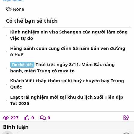
T
None
a
Có thể bạn sẽ thích
g
s
Kinh nghiệm xin visa Schengen của người làm công
việc tự do
Hàng bánh cuốn cung đình 55 năm bán ven đường
ở Huế
Thời tiết ngày 8/11: Miền Bắc nắng
Tin thời tiết
hanh, miền Trung có mưa to
Khách Việt thấp thỏm sợ bị huỷ chuyến bay Trung
Quốc
Loạt trải nghiệm mới tại khu du lịch Suối Tiên dịp
Tết 2025
227
0
0
Bình luận