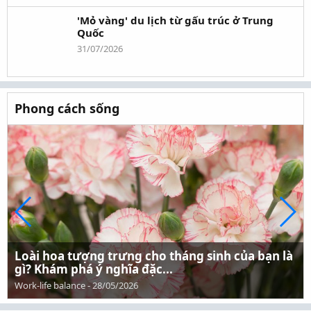
'Mỏ vàng' du lịch từ gấu trúc ở Trung
Quốc
31/07/2026
Phong cách sống
Loài hoa tượng trưng cho tháng sinh của bạn là
gì? Khám phá ý nghĩa đặc...
Work-life balance
-
28/05/2026