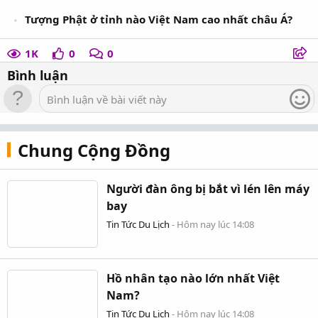
Khu nghỉ dưỡng Sen Hong Town thực sự là điểm đến lý tưởng
Tượng Phật ở tỉnh nào Việt Nam cao nhất châu Á?
cho những ai muốn tận hưởng thiên nhiên và thư giãn. Với
cảnh quan tuyệt đẹp, nhà hàng sang trọng, khách sạn tiện
1K
0
0
nghi và nhiều tiện ích thú vị, Sen Hong Town chắc chắn sẽ
mang đến cho bạn một kỳ nghỉ đáng nhớ.
Bình luận
Bình luận về bài viết này
Chung Cộng Đồng
Người đàn ông bị bắt vì lén lên máy
bay
Tin Tức Du Lịch
-
Hôm nay lúc 14:08
Hồ nhân tạo nào lớn nhất Việt
Nam?
Tin Tức Du Lịch
-
Hôm nay lúc 14:08