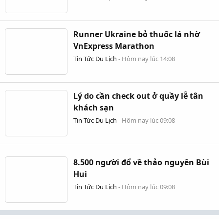
Runner Ukraine bỏ thuốc lá nhờ
VnExpress Marathon
Tin Tức Du Lịch
-
Hôm nay lúc 14:08
Lý do cần check out ở quầy lễ tân
khách sạn
Tin Tức Du Lịch
-
Hôm nay lúc 09:08
8.500 người đổ về thảo nguyên Bùi
Hui
Tin Tức Du Lịch
-
Hôm nay lúc 09:08