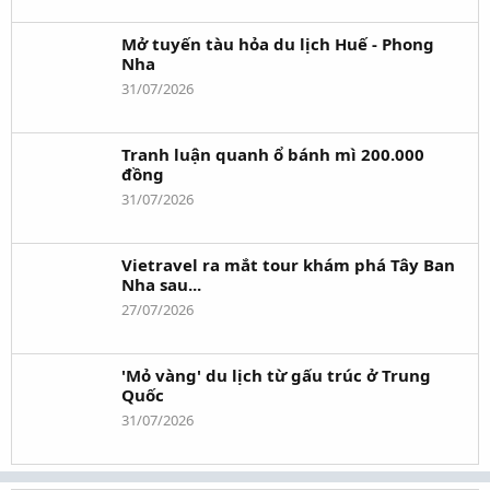
Mở tuyến tàu hỏa du lịch Huế - Phong
Nha
31/07/2026
Tranh luận quanh ổ bánh mì 200.000
đồng
31/07/2026
Vietravel ra mắt tour khám phá Tây Ban
Nha sau...
27/07/2026
'Mỏ vàng' du lịch từ gấu trúc ở Trung
Quốc
31/07/2026