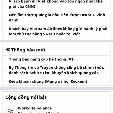
Vì sao bánh mì Việt không vào top ngon nhất thế
giới của CNN?
Nền ẩm thực quốc gia đầu tiên được UNESCO vinh
danh
Khách bay Vietnam Airlines không gửi hành lý phải
làm thủ tục bằng VNeID hoặc tại kiốt
📢 Thông báo mới
Thông báo nâng cấp hệ thống [#1]
Bộ Thông tin và Truyền thông công bố chính thức
danh sách 'White List' khuyến khích quảng cáo
Điều khoản chung (Mạng xã hội Zooxem)
Cộng đồng nổi bật
Work-life balance