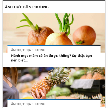
ẨM THỰC BỐN PHƯƠNG
ẨM THỰC ĐỊA PHƯƠNG
Hành mọc mầm có ăn được không? Sự thật bạn
nên biết...
ẨM THỰC ĐỊA PHƯƠNG