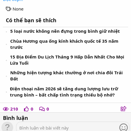
T
None
a
Có thể bạn sẽ thích
g
s
5 loại nước không nên đựng trong bình giữ nhiệt
Chùa Hương qua ống kính khách quốc tế 35 năm
trước
15 Địa Điểm Du Lịch Tháng 9 Hấp Dẫn Nhất Cho Mọi
Lứa Tuổi
Những hiện tượng khác thường ở nơi chia đôi Trái
Đất
Điện thoại năm 2026 sẽ tăng dung lượng lưu trữ
trung bình – bất chấp tình trạng thiếu bộ nhớ?
210
0
0
Bình luận
Bình luận về bài viết này