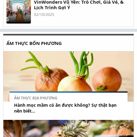
VinWonders Vũ Yên: Trò Chơi, Giá Vé, &
Lịch Trình Gợi Ý
02/10/2025
ẨM THỰC BỐN PHƯƠNG
ẨM THỰC ĐỊA PHƯƠNG
Hành mọc mầm có ăn được không? Sự thật bạn
nên biết...