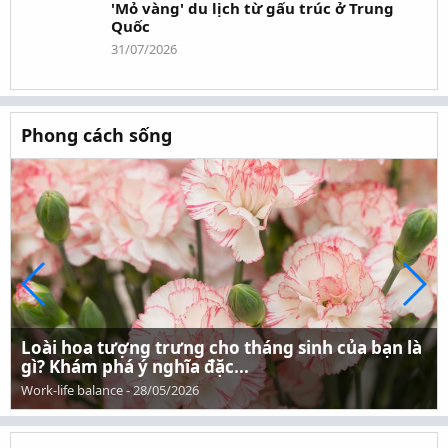
'Mỏ vàng' du lịch từ gấu trúc ở Trung
Quốc
31/07/2026
Phong cách sống
Loài hoa tượng trưng cho tháng sinh của bạn là
gì? Khám phá ý nghĩa đặc...
Work-life balance
-
28/05/2026