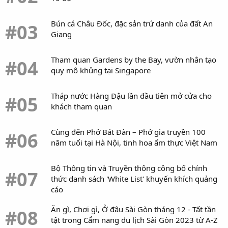
Bún cá Châu Đốc, đặc sản trứ danh của đất An
#03
Giang
Tham quan Gardens by the Bay, vườn nhân tạo
#04
quy mô khủng tại Singapore
Tháp nước Hàng Đậu lần đầu tiên mở cửa cho
#05
khách tham quan
Cùng đến Phở Bát Đàn – Phở gia truyền 100
#06
năm tuổi tại Hà Nội, tinh hoa ẩm thực Việt Nam
Bộ Thông tin và Truyền thông công bố chính
#07
thức danh sách 'White List' khuyến khích quảng
cáo
Ăn gì, Chơi gì, Ở đâu Sài Gòn tháng 12 - Tất tần
#08
tật trong Cẩm nang du lịch Sài Gòn 2023 từ A-Z