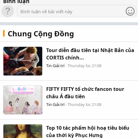
Bình luận
Sáng tác của Nguyễn Du bao gồm cả thơ chữ Hán và thơ chữ
Nôm, phản ánh sâu sắc những nỗi đau và bi kịch của con
Bình luận về bài viết này
người trong xã hội phong kiến, qua đó thể hiện một tầm nhìn
sâu rộng và tư tưởng nhân đạo lớn. Nguyễn Du để lại một di
sản văn học đồ sộ với các tác phẩm cả bằng chữ Hán và chữ
Chung Cộng Đồng
Nôm, thể hiện tấm lòng nhân đạo sâu sắc. Trong đó nổi bật là
ba tập thơ chữ Hán: Thanh Hiên thi tập, Nam trung tạp ngâm,
Tour diễn đầu tiên tại Nhật Bản của
Bắc hành tạp lục. Những bài thơ thể hiện rõ tâm sự cá nhân,
nỗi niềm ưu thời mẫn thế và tấm lòng nhân đạo qua những
CORTIS chính...
chuyến đi, những cuộc gặp gỡ. Tuy nhiên, tác phẩm vĩ đại
Tin Giải trí
-
Thursday lúc 21:08
nhất làm nên tên tuổi bất tử của Nguyễn Du chính là “Truyện
Kiều” sáng tác bằng chữ Nôm gồm 3.254 câu thơ lục bát. Tác
phẩm được lấy cảm hứng từ Kim Vân Kiều truyện của Thanh
FIFTY FIFTY tổ chức fancon tour
Tâm Tài Nhân (Trung Quốc), nhưng Nguyễn Du đã Việt hóa
hoàn toàn nội dung và tinh thần, biến tác phẩm thành một
châu Á đầu tiên
thiên truyện thơ mang linh hồn Việt Nam. Qua số phận éo le
Tin Giải trí
-
Thursday lúc 21:08
của nàng Kiều – một người con gái tài sắc nhưng chịu nhiều
bất hạnh, Nguyễn Du đã gửi gắm triết lý nhân sinh sâu sắc và
thể hiện tinh thần nhân đạo cao cả, xót thương cho những
Top 10 tác phẩm hội hoạ tiêu biểu
kiếp người bị chà đạp trong xã hội phong kiến.
của thời kỳ Phục Hưng