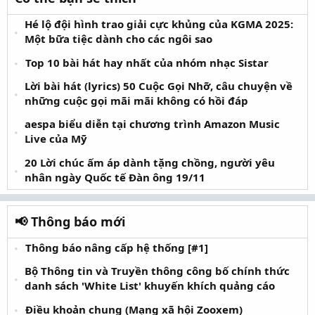
mình đối với nền văn học dân tộc. Nguyễn Công Hoan có vị trí
quan trọng không chỉ vì những tác phẩm có giá trị hiện thực
Hé lộ đội hình trao giải cực khủng của KGMA 2025:
sâu sắc mà còn vì ông đã định hình và nâng tầm thể loại
Một bữa tiệc dành cho các ngôi sao
truyện ngắn châm biếm trong văn học Việt Nam.
Top 10 bài hát hay nhất của nhóm nhạc Sistar
6. Nguyễn Tuân
Lời bài hát (lyrics) 50 Cuộc Gọi Nhỡ, câu chuyện về
những cuộc gọi mãi mãi không có hồi đáp
aespa biểu diễn tại chương trình Amazon Music
Nhà văn Nguyễn Tuân. Nguồn: Internet
Live của Mỹ
Nhà văn Nguyễn Tuân (1910–1987) là một trong những đại
20 Lời chúc ấm áp dành tặng chồng, người yêu
diện xuất sắc nhất của nền văn xuôi hiện đại Việt Nam, nổi
nhân ngày Quốc tế Đàn ông 19/11
tiếng với phong cách nghệ thuật tài hoa, uyên bác và được
xem là bậc thầy của thể tùy bút và ngôn ngữ tiếng Việt.
📢 Thông báo mới
Nguyễn Tuân xuất thân trong một gia đình nhà Nho, trong
Thông báo nâng cấp hệ thống [#1]
bối cảnh Hán học đã suy tàn, điều này ảnh hưởng sâu sắc đến
tâm hồn và phong cách văn chương của ông, luôn hoài niệm
Bộ Thông tin và Truyền thông công bố chính thức
về những giá trị văn hóa cổ truyền. Ông bắt đầu nổi tiếng từ
danh sách 'White List' khuyến khích quảng cáo
những năm 1930–1940, được coi là “người nghệ sĩ suốt đời
Điều khoản chung (Mạng xã hội Zooxem)
đi tìm cái đẹp”. Sau Cách mạng Tháng Tám năm 1945,