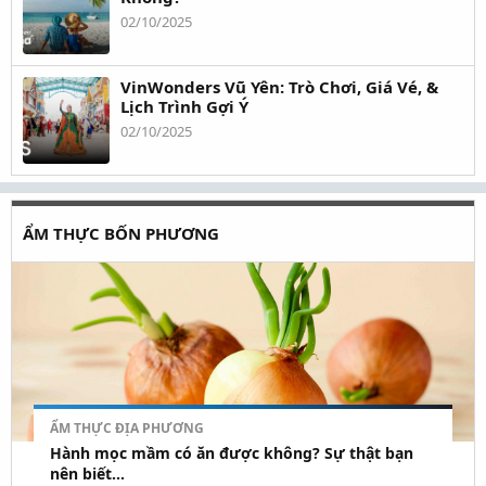
02/10/2025
VinWonders Vũ Yên: Trò Chơi, Giá Vé, &
Lịch Trình Gợi Ý
02/10/2025
ẨM THỰC BỐN PHƯƠNG
ẨM THỰC ĐỊA PHƯƠNG
Hành mọc mầm có ăn được không? Sự thật bạn
nên biết...