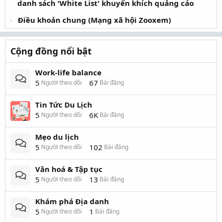
danh sách 'White List' khuyến khích quảng cáo
Điều khoản chung (Mạng xã hội Zooxem)
Cộng đồng nổi bật
Work-life balance
5
67
Người theo dõi
Bài đăng
Tin Tức Du Lịch
5
6K
Người theo dõi
Bài đăng
Mẹo du lịch
5
102
Người theo dõi
Bài đăng
Văn hoá & Tập tục
5
13
Người theo dõi
Bài đăng
Khám phá Địa danh
5
1
Người theo dõi
Bài đăng