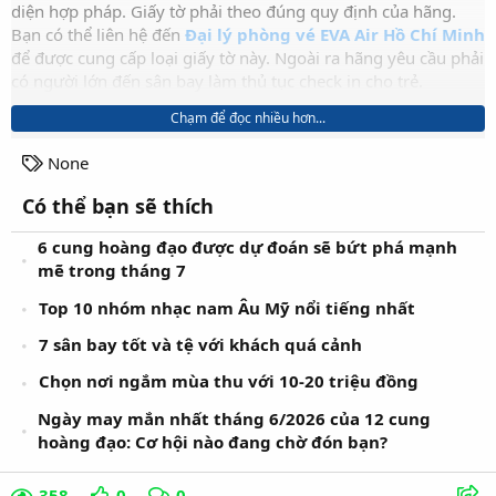
diện hợp pháp. Giấy tờ phải theo đúng quy định của hãng.
Bạn có thể liên hệ đến
Đại lý phòng vé EVA Air Hồ Chí Minh
để được cung cấp loại giấy tờ này. Ngoài ra hãng yêu cầu phải
có người lớn đến sân bay làm thủ tục check in cho trẻ.
Chạm để đọc nhiều hơn...
Quy định vận chuyển trẻ em trên
T
None
chuyến bay EVA Air
a
Có thể bạn sẽ thích
g
Ngay khi
Đặt vé máy bay đi Đài Bắc giá rẻ
. Hành khách cần
s
6 cung hoàng đạo được dự đoán sẽ bứt phá mạnh
cung cấp thông tin cho chúng tôi biết về việc đi cùng trẻ . Để
mẽ trong tháng 7
trẻ được ngồi cạnh bố mẹ hoặc người thân. Tuyệt đối không
đặt chỗ ngồi riêng lẻ cho trẻ em trên chuyến bay.
Top 10 nhóm nhạc nam Âu Mỹ nổi tiếng nhất
Đối với khách là trẻ em dưới 2 tuổi, yêu cầu phải đưa đầy đủ
7 sân bay tốt và tệ với khách quá cảnh
thông tin của em bé (họ tên và ngày tháng năm sinh) khi cho
Chọn nơi ngắm mùa thu với 10-20 triệu đồng
đại lý khi đặt vé, tuyệt đối không để tình trạng ra sân bay mới
đưa thông tin của em bé vào booking.
Ngày may mắn nhất tháng 6/2026 của 12 cung
hoàng đạo: Cơ hội nào đang chờ đón bạn?
Số lượng trẻ em cho phép trên mỗi chuyến bay của EVA Air
không vượt quá 16. Vì vậy nếu chuyến bay bạn đang muốn
358
0
0