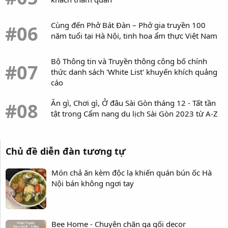
Cùng đến Phở Bát Đàn – Phở gia truyền 100
#06
năm tuổi tại Hà Nội, tinh hoa ẩm thực Việt Nam
Bộ Thông tin và Truyền thông công bố chính
#07
thức danh sách 'White List' khuyến khích quảng
cáo
Ăn gì, Chơi gì, Ở đâu Sài Gòn tháng 12 - Tất tần
#08
tật trong Cẩm nang du lịch Sài Gòn 2023 từ A-Z
Chủ đề diễn đàn tương tự
Món chả ăn kèm độc lạ khiến quán bún ốc Hà
Nội bán không ngơi tay
Bee Home - Chuyên chăn ga gối decor