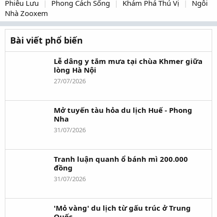
Phiêu Lưu
Phong Cách Sống
Khám Phá Thú Vị
Ngôi
Nhà Zooxem
Bài viết phổ biến
Lễ dâng y tắm mưa tại chùa Khmer giữa
lòng Hà Nội
27/07/2026
Mở tuyến tàu hỏa du lịch Huế - Phong
Nha
31/07/2026
Tranh luận quanh ổ bánh mì 200.000
đồng
31/07/2026
'Mỏ vàng' du lịch từ gấu trúc ở Trung
Quốc