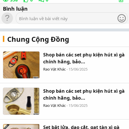
mua vé đã đủ số lượng trẻ em cho phép. Hệ thống sẽ cảnh
Bình luận
báo và yêu cầu hành khách lựa chọn sang chuyến bay khác.
Bình luận về bài viết này
Chung Cộng Đồng
Shop bán các set phụ kiện hút xì gà
chính hãng, bảo...
Rao Vặt Khác
-
15/06/2025
Shop bán các set phụ kiện hút xì gà
chính hãng, bảo...
Rao Vặt Khác
-
15/06/2025
Set bật lửa, dao cắt, gạt tàn xì gà