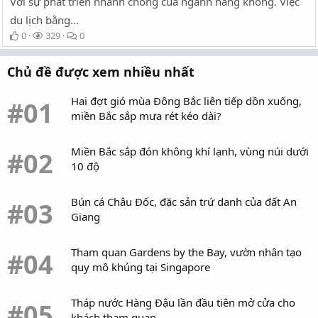
Với sự phát triển nhanh chóng của ngành hàng không. Việc
du lịch bằng...
0
329
0
Chủ đề được xem nhiều nhất
Hai đợt gió mùa Đông Bắc liên tiếp dồn xuống,
#01
miền Bắc sắp mưa rét kéo dài?
Miền Bắc sắp đón không khí lạnh, vùng núi dưới
#02
10 độ
Bún cá Châu Đốc, đặc sản trứ danh của đất An
#03
Giang
Tham quan Gardens by the Bay, vườn nhân tạo
#04
quy mô khủng tại Singapore
Tháp nước Hàng Đậu lần đầu tiên mở cửa cho
#05
khách tham quan