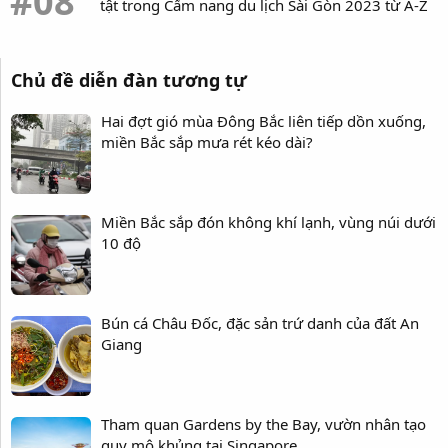
#08
tật trong Cẩm nang du lịch Sài Gòn 2023 từ A-Z
Chủ đề diễn đàn tương tự
Hai đợt gió mùa Đông Bắc liên tiếp dồn xuống,
miền Bắc sắp mưa rét kéo dài?
Miền Bắc sắp đón không khí lạnh, vùng núi dưới
10 độ
Bún cá Châu Đốc, đặc sản trứ danh của đất An
Giang
Tham quan Gardens by the Bay, vườn nhân tạo
quy mô khủng tại Singapore