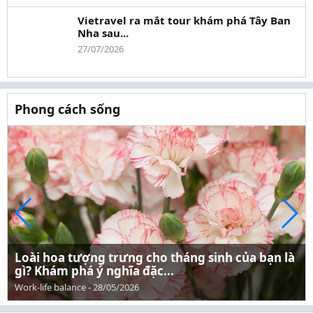
Vietravel ra mắt tour khám phá Tây Ban
Nha sau...
27/07/2026
Phong cách sống
Loài hoa tượng trưng cho tháng sinh của bạn là
gì? Khám phá ý nghĩa đặc...
Work-life balance
-
28/05/2026