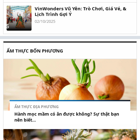
VinWonders Vũ Yên: Trò Chơi, Giá Vé, &
Lịch Trình Gợi Ý
02/10/2025
ẨM THỰC BỐN PHƯƠNG
ẨM THỰC ĐỊA PHƯƠNG
Hành mọc mầm có ăn được không? Sự thật bạn
nên biết...