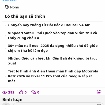
T
None
a
Có thể bạn sẽ thích
g
s
Chuyến bay thẳng từ Đài Bắc đi Dallas EVA Air
Vinpearl Safari Phú Quốc vào top đầu vườn thú và
thủy cung châu Á
30+ mẫu nail noel 2025 đa dạng nhiều chủ đề giúp
chị em tha hồ làm đẹp
Những điều cần biết khi đến Bali để không bị trục
xuất
Tiết lộ hình ảnh điện thoại màn hình gập Motorola
Razr 2026 và Pixel 11 Pro Fold của Google sắp ra
mắt
282
0
0
Bình luận