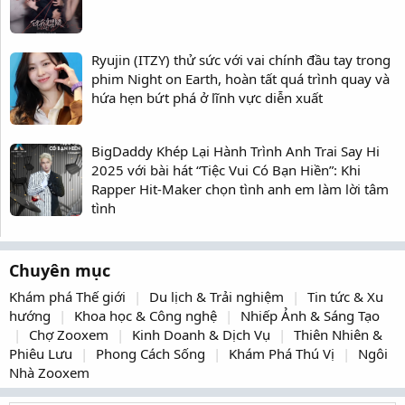
Ryujin (ITZY) thử sức với vai chính đầu tay trong
phim Night on Earth, hoàn tất quá trình quay và
hứa hẹn bứt phá ở lĩnh vực diễn xuất
BigDaddy Khép Lại Hành Trình Anh Trai Say Hi
2025 với bài hát “Tiệc Vui Có Bạn Hiền”: Khi
Rapper Hit-Maker chọn tình anh em làm lời tâm
tình
Chuyên mục
Khám phá Thế giới
Du lịch & Trải nghiệm
Tin tức & Xu
hướng
Khoa học & Công nghệ
Nhiếp Ảnh & Sáng Tạo
Chợ Zooxem
Kinh Doanh & Dịch Vụ
Thiên Nhiên &
Phiêu Lưu
Phong Cách Sống
Khám Phá Thú Vị
Ngôi
Nhà Zooxem