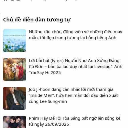
nhất
Top 15 bộ phim truyền hình Hàn Quốc về đề tài luật pháp hay
Chủ đề diễn đàn tương tự
nhất
Những câu chúc, động viên về những điều may
mắn, tốt đẹp trong tương lai bằng tiếng Anh
Lời bài hát (lyrics) Người Như Anh Xứng Đáng
Cô Đơn – bản ballad duy nhất tại Livestag1 Anh
Trai Say Hi 2025
Joo Ji-hoon đang cân nhắc lời mời tham gia
“Inside Men”, hứa hẹn màn đối đầu diễn xuất
cùng Lee Sung-min
Phim Hãy Để Tôi Tỏa Sáng bất ngờ lên sóng kể
từ ngày 26/09/2025