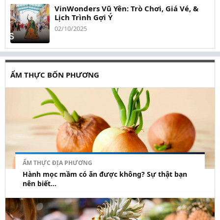
VinWonders Vũ Yên: Trò Chơi, Giá Vé, &
Lịch Trình Gợi Ý
02/10/2025
ẨM THỰC BỐN PHƯƠNG
ẨM THỰC ĐỊA PHƯƠNG
Hành mọc mầm có ăn được không? Sự thật bạn
nên biết...