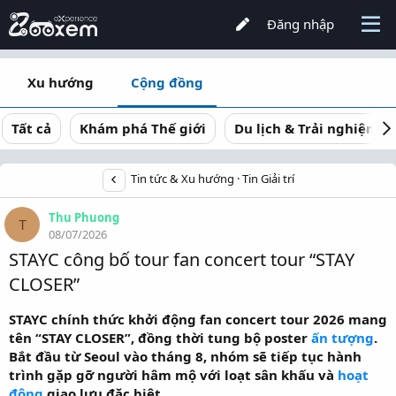
Đăng nhập
Xu hướng
Cộng đồng
Tất cả
Khám phá Thế giới
Du lịch & Trải nghiệm
Tin tức & Xu hướng
Tin Giải trí
Thu Phuong
T
08/07/2026
STAYC công bố tour fan concert tour “STAY
CLOSER”
STAYC chính thức khởi động fan concert tour 2026 mang
tên “STAY CLOSER”, đồng thời tung bộ poster
ấn tượng
.
Bắt đầu từ Seoul vào tháng 8, nhóm sẽ tiếp tục hành
trình gặp gỡ người hâm mộ với loạt sân khấu và
hoạt
động
giao lưu đặc biệt.