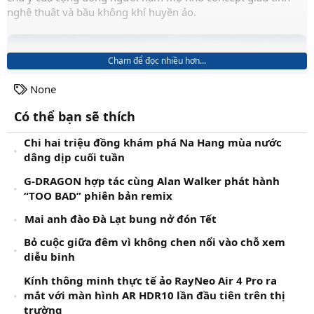
nghệ thuật và bầu không khí huyền ảo.
Chạm để đọc nhiều hơn...
T
None
a
Có thể bạn sẽ thích
g
s
Chi hai triệu đồng khám phá Na Hang mùa nước
dâng dịp cuối tuần
G-DRAGON hợp tác cùng Alan Walker phát hành
“TOO BAD” phiên bản remix
Mai anh đào Đà Lạt bung nở đón Tết
Bỏ cuộc giữa đêm vì không chen nổi vào chỗ xem
diễu binh
Kính thông minh thực tế ảo RayNeo Air 4 Pro ra
mắt với màn hình AR HDR10 lần đầu tiên trên thị
trường