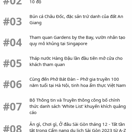
#02
10 độ
Nhóm sẽ mang đến nhiều điều bất ngờ trong các buổi gặp gỡ
Bún cá Châu Đốc, đặc sản trứ danh của đất An
người hâm mộ sắp tới (Ảnh: Internet)
#03
Giang
Bên cạnh các màn biểu diễn, người hâm mộ cũng chờ đợi
những bất ngờ mà nhóm sẽ chuẩn bị riêng cho tour diễn mới,
Tham quan Gardens by the Bay, vườn nhân tạo
#04
từ các tiết mục đặc biệt đến những phần tương tác được thiết
quy mô khủng tại Singapore
kế nhằm rút ngắn khoảng cách giữa nghệ sĩ và người hâm
mộ. Đây cũng là tinh thần xuyên suốt mà cái tên “STAY
Tháp nước Hàng Đậu lần đầu tiên mở cửa cho
#05
CLOSER” hướng tới.
khách tham quan
Trong khi đó, vé cho hai đêm diễn tại Seoul sẽ được mở bán
trên nền tảng NOL Ticket. Đợt pre-sale sẽ bắt đầu lúc 20 giờ
Cùng đến Phở Bát Đàn – Phở gia truyền 100
#06
ngày 7/7, trước khi vé được mở bán rộng rãi vào 20 giờ ngày
năm tuổi tại Hà Nội, tinh hoa ẩm thực Việt Nam
9/7. Với sức hút ổn định của STAYC trong những năm gần đây,
các đêm diễn đầu tiên của tour được dự đoán sẽ nhận được
Bộ Thông tin và Truyền thông công bố chính
#07
sự quan tâm lớn từ người hâm mộ trong và ngoài Hàn Quốc.
thức danh sách 'White List' khuyến khích quảng
cáo
Một số nội dung khác tại BlogAnChoi:
Ăn gì, Chơi gì, Ở đâu Sài Gòn tháng 12 - Tất tần
#08
Top 15 bộ phim Hàn Quốc được chuyển thể từ webtoon hay
tật trong Cẩm nang du lịch Sài Gòn 2023 từ A-Z