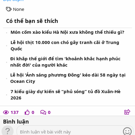
T
None
a
Có thể bạn sẽ thích
g
s
Món cốm xào kiểu Hà Nội xưa không thể thiếu gì?
Lễ hội thịt 10.000 con chó gây tranh cãi ở Trung
Quốc
Đi khắp thế giới để tìm 'khoảnh khắc hạnh phúc
nhất đời' của người khác
Lễ hội 'Ánh sáng phương Đông' kéo dài 58 ngày tại
Ocean City
7 kiểu giày dự kiến sẽ “phủ sóng” tủ đồ Xuân-Hè
2026
137
0
0
Bình luận
Bình luận về bài viết này