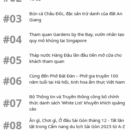
Bún cá Châu Đốc, đặc sản trứ danh của đất An
#03
Giang
Tham quan Gardens by the Bay, vườn nhân tạo
#04
quy mô khủng tại Singapore
Tháp nước Hàng Đậu lần đầu tiên mở cửa cho
#05
khách tham quan
Cùng đến Phở Bát Đàn – Phở gia truyền 100
#06
năm tuổi tại Hà Nội, tinh hoa ẩm thực Việt Nam
Bộ Thông tin và Truyền thông công bố chính
#07
thức danh sách 'White List' khuyến khích quảng
cáo
Ăn gì, Chơi gì, Ở đâu Sài Gòn tháng 12 - Tất tần
#08
tật trong Cẩm nang du lịch Sài Gòn 2023 từ A-Z