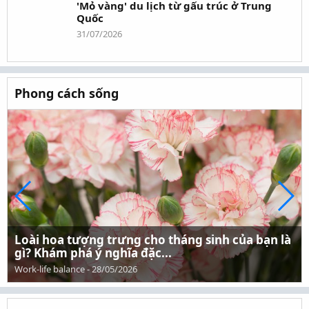
'Mỏ vàng' du lịch từ gấu trúc ở Trung
Quốc
31/07/2026
Phong cách sống
Loài hoa tượng trưng cho tháng sinh của bạn là
gì? Khám phá ý nghĩa đặc...
Work-life balance
-
28/05/2026