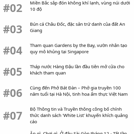
thị trường. Không chỉ hướng đến khán giả tại Hàn Quốc và
Miền Bắc sắp đón không khí lạnh, vùng núi dưới
#02
Nhật Bản, nhóm còn đặt mục tiêu mở rộng sức ảnh hưởng ra
10 độ
toàn châu Á và xa hơn là thị trường toàn cầu.
Bún cá Châu Đốc, đặc sản trứ danh của đất An
#03
Với sự hậu thuẫn từ hai “ông lớn” của ngành giải trí, đội hình
Giang
đa quốc tịch cùng chiến lược phát triển quốc tế ngay từ khi ra
mắt, AEN đang nhận được nhiều kỳ vọng sẽ trở thành một
trong những tân binh đáng chú ý nhất của K-pop trong năm
Tham quan Gardens by the Bay, vườn nhân tạo
#04
2026. Showcase đầu tiên vào cuối tháng 6 tới đây sẽ là cột
quy mô khủng tại Singapore
mốc quan trọng, mở màn cho hành trình chinh phục khán giả
toàn cầu của nhóm nhạc nam thế hệ mới này.
Tháp nước Hàng Đậu lần đầu tiên mở cửa cho
#05
khách tham quan
Một số nội dung khác tại BlogAnChoi:
Cùng đến Phở Bát Đàn – Phở gia truyền 100
#06
Kim Jaejoong tiết lộ hành vi giống sasaeng của bạn gái cũ là
năm tuổi tại Hà Nội, tinh hoa ẩm thực Việt Nam
nguyên nhân chia tay
Top 15 bộ phim Hàn Quốc được chuyển thể từ webtoon hay
Bộ Thông tin và Truyền thông công bố chính
#07
nhất
thức danh sách 'White List' khuyến khích quảng
cáo
Ăn gì, Chơi gì, Ở đâu Sài Gòn tháng 12 - Tất tần