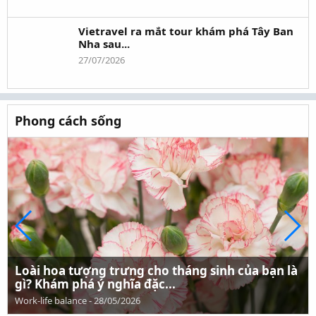
Vietravel ra mắt tour khám phá Tây Ban
Nha sau...
27/07/2026
Phong cách sống
Loài hoa tượng trưng cho tháng sinh của bạn là
gì? Khám phá ý nghĩa đặc...
Work-life balance
-
28/05/2026