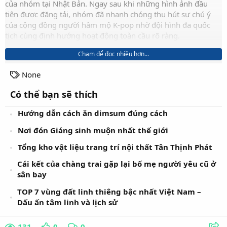
của nhóm tại Nhật Bản. Ngay sau khi những hình ảnh đầu
tiên được đăng tải, nhóm đã nhanh chóng thu hút sự chú ý
của cộng đồng người hâm mộ K-pop nhờ đội hình đa quốc
tịch cùng định hướng hoạt động toàn cầu rõ ràng.
Chạm để đọc nhiều hơn...
T
None
a
Có thể bạn sẽ thích
g
s
Hướng dẫn cách ăn dimsum đúng cách
Nơi đón Giáng sinh muộn nhất thế giới
Tổng kho vật liệu trang trí nội thất Tân Thịnh Phát
Cái kết của chàng trai gặp lại bố mẹ người yêu cũ ở
sân bay
TOP 7 vùng đất linh thiêng bậc nhất Việt Nam –
Dấu ấn tâm linh và lịch sử
131
0
0