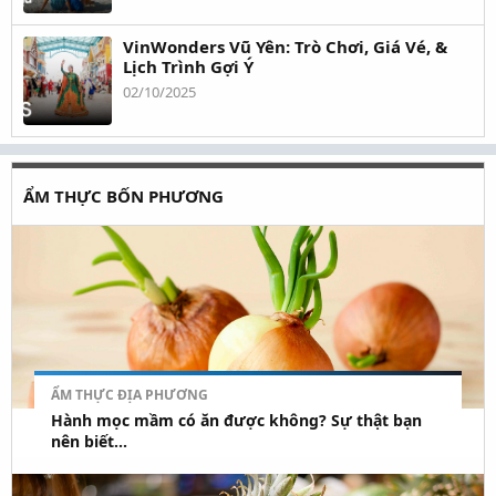
VinWonders Vũ Yên: Trò Chơi, Giá Vé, &
Lịch Trình Gợi Ý
02/10/2025
ẨM THỰC BỐN PHƯƠNG
ẨM THỰC ĐỊA PHƯƠNG
Hành mọc mầm có ăn được không? Sự thật bạn
nên biết...