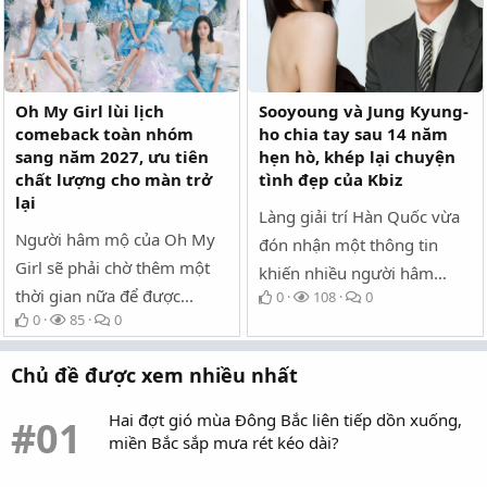
Sự kiện dự kiến quy tụ 3.000 khán giả được lựa chọn thông
qua hình thức bốc thăm miễn phí. Không chỉ đơn thuần là
buổi biểu diễn ra mắt, showcase còn được xem là cơ hội để
AEN giới thiệu màu sắc âm nhạc, khả năng trình diễn và định
hướng hoạt động trong tương lai đến người hâm mộ.
Oh My Girl lùi lịch
Sooyoung và Jung Kyung-
comeback toàn nhóm
ho chia tay sau 14 năm
Đáng chú ý, phần tổng đạo diễn của showcase lần này sẽ do
sang năm 2027, ưu tiên
hẹn hò, khép lại chuyện
Seishiro đảm nhiệm. Anh là biên đạo và đạo diễn sân khấu
chất lượng cho màn trở
tình đẹp của Kbiz
nổi tiếng tại Nhật Bản, được đánh giá cao nhờ khả năng xây
lại
Làng giải trí Hàn Quốc vừa
dựng những màn trình diễn giàu tính nghệ thuật cùng phong
Người hâm mộ của Oh My
cách dàn dựng sáng tạo. Việc Seishiro tham gia vào dự án
đón nhận một thông tin
ngay từ giai đoạn đầu cho thấy mức độ đầu tư nghiêm túc
Girl sẽ phải chờ thêm một
khiến nhiều người hâm...
của Starship và Amuse đối với nhóm nhạc tân binh này.
thời gian nữa để được...
0
108
0
0
85
0
AEN sẽ tổ chức showcase ra mắt vào cuối tháng 6 này (Ảnh:
Chủ đề được xem nhiều nhất
Internet)
Hai đợt gió mùa Đông Bắc liên tiếp dồn xuống,
Trong bối cảnh làn sóng hợp tác giữa các công ty giải trí Hàn
#01
miền Bắc sắp mưa rét kéo dài?
Quốc và Nhật Bản ngày càng phát triển mạnh mẽ, AEN được
xem là một dự án chiến lược nhằm tận dụng lợi thế của cả hai