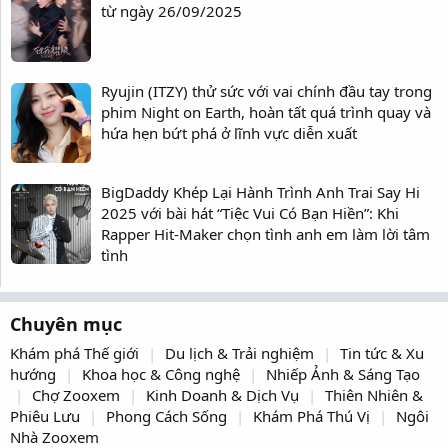
từ ngày 26/09/2025
Ryujin (ITZY) thử sức với vai chính đầu tay trong
phim Night on Earth, hoàn tất quá trình quay và
hứa hẹn bứt phá ở lĩnh vực diễn xuất
BigDaddy Khép Lại Hành Trình Anh Trai Say Hi
2025 với bài hát “Tiệc Vui Có Bạn Hiền”: Khi
Rapper Hit-Maker chọn tình anh em làm lời tâm
tình
Chuyên mục
Khám phá Thế giới
Du lịch & Trải nghiệm
Tin tức & Xu
hướng
Khoa học & Công nghệ
Nhiếp Ảnh & Sáng Tạo
Chợ Zooxem
Kinh Doanh & Dịch Vụ
Thiên Nhiên &
Phiêu Lưu
Phong Cách Sống
Khám Phá Thú Vị
Ngôi
Nhà Zooxem