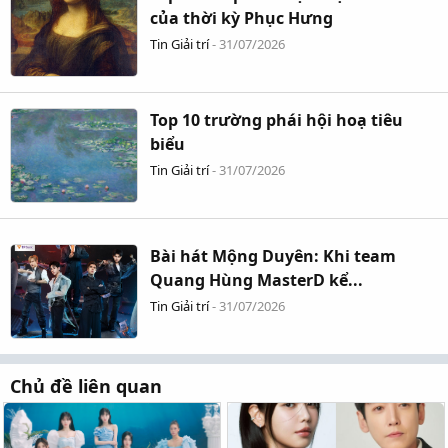
Bên cạnh đó, cách phát âm của AEN còn gợi liên tưởng đến từ
của thời kỳ Phục Hưng
“Eien” (永遠) trong tiếng Nhật, mang ý nghĩa “vĩnh cửu”. Điều
Tin Giải trí
-
31/07/2026
này thể hiện mong muốn của các thành viên về một hành
trình dài lâu cùng người hâm mộ, đồng thời phản ánh tinh
thần phát triển không ngừng và khả năng thích nghi với
những thay đổi của thị trường âm nhạc toàn cầu.
Top 10 trường phái hội hoạ tiêu
biểu
Tin Giải trí
-
31/07/2026
Cái tên AEN chứa đựng nhiều ý nghĩa (Ảnh: Internet) tập đoàn
giải trí Nhật Bản Amuse Inc
Showcase đầu tiên tại Tokyo mở
Bài hát Mộng Duyên: Khi team
màn tham vọng toàn cầu của AEN
Quang Hùng MasterD kể...
Tin Giải trí
-
31/07/2026
Để đánh dấu bước khởi đầu chính thức, AEN sẽ tổ chức
showcase đầu tay mang tên “AEN Greeting Showcase ‘First
Encounter’” vào ngày 27/6 tại TOKYO SGC HALL ARIAKE. Đây
Chủ đề liên quan
sẽ là lần đầu tiên nhóm biểu diễn trước công chúng với tư
cách một nghệ sĩ chính thức.