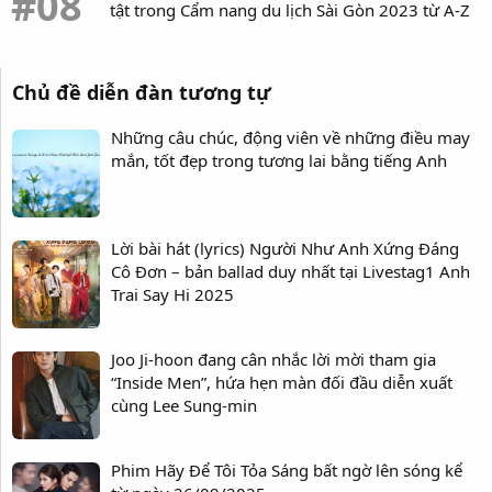
#08
chúa nhạc pop”.
tật trong Cẩm nang du lịch Sài Gòn 2023 từ A-Z
Cho đến ngày nay, “…Baby One More Time” vẫn là một trong
những ca khúc được yêu thích nhất của Britney Spears và
Chủ đề diễn đàn tương tự
được coi là một bản hit kinh điển của làng nhạc pop thế giới
đồng thời là ký ức đẹp đẽ của cả một thế hệ yêu nhạc pop và
Những câu chúc, động viên về những điều may
là dấu ấn không thể phai mờ trong sự nghiệp của Britney
mắn, tốt đẹp trong tương lai bằng tiếng Anh
Spears.
4. Dancing Queen
Lời bài hát (lyrics) Người Như Anh Xứng Đáng
Cô Đơn – bản ballad duy nhất tại Livestag1 Anh
Trai Say Hi 2025
Bài hát Dancing Queen. Nguồn: Internet
“Dancing Queen” là một trong những bài hát biểu tượng nhất
Joo Ji-hoon đang cân nhắc lời mời tham gia
của làng nhạc pop thế giới, đồng thời cũng là ca khúc thành
“Inside Men”, hứa hẹn màn đối đầu diễn xuất
công nhất trong sự nghiệp của nhóm nhạc Thụy Điển ABBA.
cùng Lee Sung-min
Bài hát được thu âm vào tháng 8 năm 1975 và có giai điệu
được lấy cảm hứng từ dòng nhạc disco đang cực thịnh ở thập
Phim Hãy Để Tôi Tỏa Sáng bất ngờ lên sóng kể
niên 1970, tươi sáng, lôi cuốn, và cực kỳ dễ nhảy. Tiếng lướt