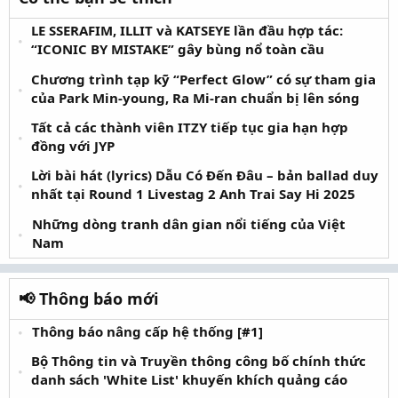
được đẩy lên một cách tự nhiên, không quá phô trương
nhưng đủ để tạo nên hiệu ứng cảm xúc mạnh mẽ.
LE SSERAFIM, ILLIT và KATSEYE lần đầu hợp tác:
“ICONIC BY MISTAKE” gây bùng nổ toàn cầu
Ca khúc này được xem là biểu tượng của thời kỳ hoàng kim
Chương trình tạp kỹ “Perfect Glow” có sự tham gia
của các boyband cuối thập niên 1990, khi nhạc pop thống trị
của Park Min-young, Ra Mi-ran chuẩn bị lên sóng
thị trường toàn cầu. Hình ảnh của Backstreet Boys trong MV –
với bối cảnh sân bay và phong cách trẻ trung, lịch lãm – đã
Tất cả các thành viên ITZY tiếp tục gia hạn hợp
trở thành một phần ký ức của cả một thế hệ khán giả. Bài hát
đồng với JYP
cũng thường xuyên xuất hiện trong các bảng xếp hạng uy tín
về những ca khúc hay nhất mọi thời đại, khẳng định vị thế
Lời bài hát (lyrics) Dẫu Có Đến Đâu – bản ballad duy
bền vững của nó trong dòng chảy âm nhạc.
nhất tại Round 1 Livestag 2 Anh Trai Say Hi 2025
Những dòng tranh dân gian nổi tiếng của Việt
Trải qua hơn hai thập kỷ, “I Want It That Way” vẫn giữ nguyên
Nam
sức hút và tiếp tục được yêu thích rộng rãi. Ca khúc không chỉ
gợi nhớ về một thời kỳ âm nhạc rực rỡ mà còn chứng minh
rằng những giai điệu chân thành, giàu cảm xúc luôn có khả
📢 Thông báo mới
năng vượt qua rào cản thời gian. Đây là minh chứng rõ ràng
cho việc một bài hát pop, dù đơn giản về cấu trúc, vẫn có thể
Thông báo nâng cấp hệ thống [#1]
trở thành kinh điển nếu chạm được đến cảm xúc phổ quát của
con người.
Bộ Thông tin và Truyền thông công bố chính thức
danh sách 'White List' khuyến khích quảng cáo