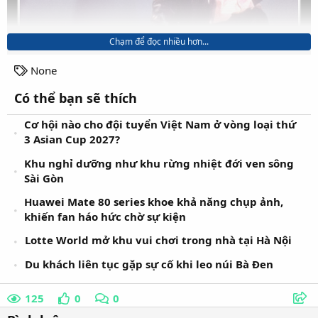
Chạm để đọc nhiều hơn...
T
None
a
Có thể bạn sẽ thích
g
s
Cơ hội nào cho đội tuyển Việt Nam ở vòng loại thứ
3 Asian Cup 2027?
Khu nghỉ dưỡng như khu rừng nhiệt đới ven sông
Sài Gòn
Huawei Mate 80 series khoe khả năng chụp ảnh,
khiến fan háo hức chờ sự kiện
Lotte World mở khu vui chơi trong nhà tại Hà Nội
Du khách liên tục gặp sự cố khi leo núi Bà Đen
Bài hát Billie Jean. Nguồn: Internet
125
0
0