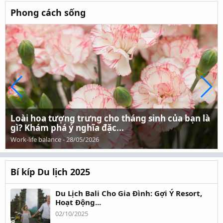
Phong cách sống
Loài hoa tượng trưng cho tháng sinh của bạn là
gì? Khám phá ý nghĩa đặc...
Work-life balance
-
28/05/2026
Bí kíp Du lịch 2025
Du Lịch Bali Cho Gia Đình: Gợi Ý Resort,
Hoạt Động...
02/10/2025