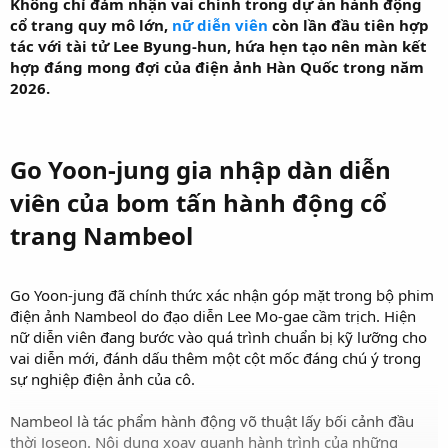
Không chỉ đảm nhận vai chính trong dự án hành động
cổ trang quy mô lớn,
nữ diễn viên
còn lần đầu tiên hợp
tác với tài tử Lee Byung-hun, hứa hẹn tạo nên màn kết
hợp đáng mong đợi của điện ảnh Hàn Quốc trong năm
2026.
Go Yoon-jung gia nhập dàn diễn
viên của bom tấn hành động cổ
trang Nambeol
Go Yoon-jung đã chính thức xác nhận góp mặt trong bộ phim
điện ảnh Nambeol do đạo diễn Lee Mo-gae cầm trịch. Hiện
nữ diễn viên đang bước vào quá trình chuẩn bị kỹ lưỡng cho
vai diễn mới, đánh dấu thêm một cột mốc đáng chú ý trong
sự nghiệp điện ảnh của cô.
Nambeol là tác phẩm hành động võ thuật lấy bối cảnh đầu
thời Joseon. Nội dung xoay quanh hành trình của những