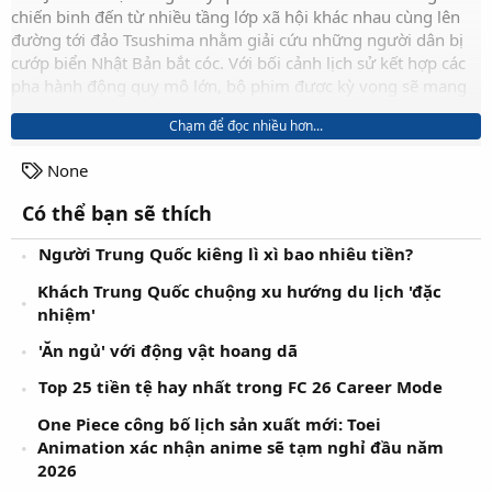
chiến binh đến từ nhiều tầng lớp xã hội khác nhau cùng lên
đường tới đảo Tsushima nhằm giải cứu những người dân bị
cướp biển Nhật Bản bắt cóc. Với bối cảnh lịch sử kết hợp các
pha hành động quy mô lớn, bộ phim được kỳ vọng sẽ mang
đến những màn chiến đấu mãn nhãn cùng câu chuyện giàu
Chạm để đọc nhiều hơn...
cảm xúc.
T
None
a
Go Yoon-jung đã chính thức xác nhận góp mặt trong bộ phim
Có thể bạn sẽ thích
g
điện ảnh Nambeol do đạo diễn Lee Mo-gae cầm trịch (Ảnh:
s
Internet)
Người Trung Quốc kiêng lì xì bao nhiêu tiền?
Khách Trung Quốc chuộng xu hướng du lịch 'đặc
Ngay từ khi công bố sự tham gia của Lee Byung-hun, dự án
nhiệm'
đã thu hút sự quan tâm lớn từ khán giả lẫn giới chuyên môn.
Việc Go Yoon-jung xác nhận gia nhập dàn diễn viên càng
'Ăn ngủ' với động vật hoang dã
khiến sức nóng của bộ phim tăng lên đáng kể. Đây cũng là
lần đầu tiên cô có cơ hội diễn xuất cùng Lee Byung-hun, một
Top 25 tiền tệ hay nhất trong FC 26 Career Mode
trong những ngôi sao hàng đầu của điện ảnh Hàn Quốc.
One Piece công bố lịch sản xuất mới: Toei
Animation xác nhận anime sẽ tạm nghỉ đầu năm
Dù thông tin về nhân vật của Go Yoon-jung vẫn được giữ kín,
2026
nhiều nguồn tin cho biết cô sẽ hóa thân thành một nhân vật