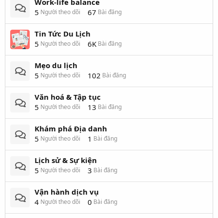
Work-life balance
5
67
Người theo dõi
Bài đăng
Tin Tức Du Lịch
5
6K
Người theo dõi
Bài đăng
Mẹo du lịch
5
102
Người theo dõi
Bài đăng
Văn hoá & Tập tục
5
13
Người theo dõi
Bài đăng
Khám phá Địa danh
5
1
Người theo dõi
Bài đăng
Lịch sử & Sự kiện
5
3
Người theo dõi
Bài đăng
Vận hành dịch vụ
4
0
Người theo dõi
Bài đăng