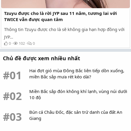
Phim mới của Kim Hye-joon, Yuna (ITZY) chuẩn bị
lên sóng
Tzuyu được cho là rời JYP sau 11 năm, tương lai với
Phim “Chó Hoang và Xương” của Trương Tịnh Nghi
TWICE vẫn được quan tâm
và Tống Uy Long chính thức lên sóng!
Thông tin Tzuyu được cho là sẽ không gia hạn hợp đồng với
JYP...
0
102
0
Chủ đề được xem nhiều nhất
Hai đợt gió mùa Đông Bắc liên tiếp dồn xuống,
#01
miền Bắc sắp mưa rét kéo dài?
Miền Bắc sắp đón không khí lạnh, vùng núi dưới
#02
10 độ
Bún cá Châu Đốc, đặc sản trứ danh của đất An
#03
Giang