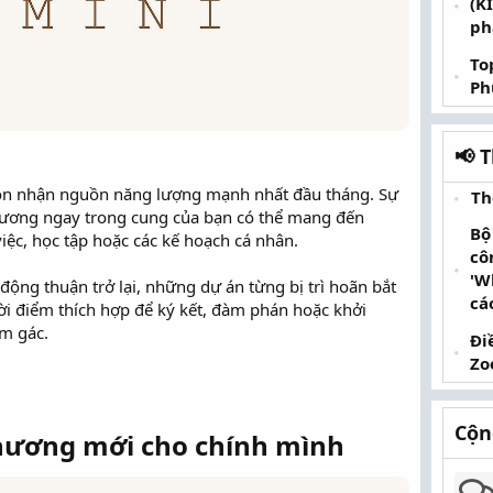
(K
ph
To
Ph
📢 
ón nhận nguồn năng lượng mạnh nhất đầu tháng. Sự
Th
Vương ngay trong cung của bạn có thể mang đến
Bộ
ệc, học tập hoặc các kế hoạch cá nhân.
cô
'W
động thuận trở lại, những dự án từng bị trì hoãn bắt
cá
ời điểm thích hợp để ký kết, đàm phán hoặc khởi
ạm gác.
Đi
Zo
Cộn
chương mới cho chính mình