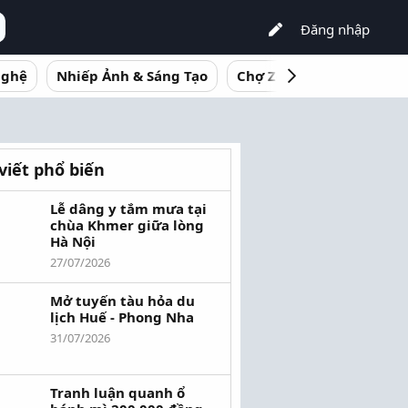
Đăng nhập
nghệ
Nhiếp Ảnh & Sáng Tạo
Chợ Zooxem
Kinh Do
 viết phổ biến
Lễ dâng y tắm mưa tại
chùa Khmer giữa lòng
Hà Nội
27/07/2026
Mở tuyến tàu hỏa du
lịch Huế - Phong Nha
31/07/2026
Tranh luận quanh ổ