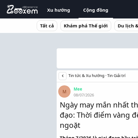
Xu hướng
Cộng đồng
Tất cả
Khám phá Thế giới
Du lịch 
Tin tức & Xu hướng
Tin Giải trí
Mee
M
08/07/2026
Ngày may mắn nhất th
đạo: Thời điểm vàng đ
ngoặt
Tháng 7/2026 là giai đoạn bầu t