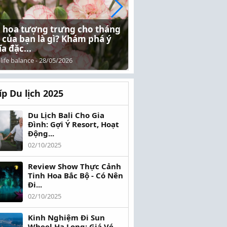
i hoa tượng trưng cho tháng
6 mẹo đơn giản giúp
 của bạn là gì? Khám phá ý
buổi sáng tích cực v
a đặc...
lượng
life balance
-
28/05/2026
Work-life balance
-
26/05/202
íp Du lịch 2025
Du Lịch Bali Cho Gia
Đình: Gợi Ý Resort, Hoạt
Động...
02/10/2025
Review Show Thực Cảnh
Tinh Hoa Bắc Bộ - Có Nên
Đi...
02/10/2025
Kinh Nghiệm Đi Sun
Wheel Hạ Long: Giá Vé