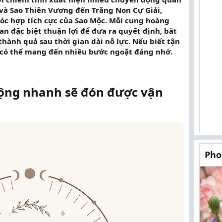
 và Sao Thiên Vương đến Trăng Non Cự Giải,
óc hợp tích cực của Sao Mộc. Mỗi cung hoàng
n đặc biệt thuận lợi để đưa ra quyết định, bắt
thành quả sau thời gian dài nỗ lực. Nếu biết tận
 có thể mang đến nhiều bước ngoặt đáng nhớ.
ộng nhanh sẽ đón được vận
Pho