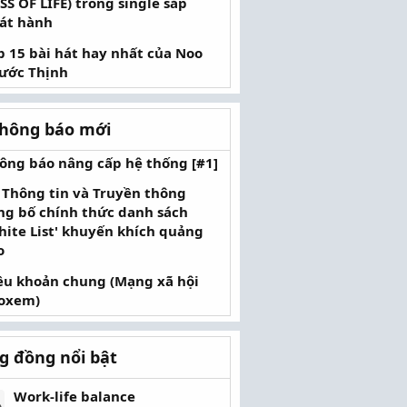
ISS OF LIFE) trong single sắp
át hành
p 15 bài hát hay nhất của Noo
ước Thịnh
Thông báo mới
ông báo nâng cấp hệ thống [#1]
 Thông tin và Truyền thông
ng bố chính thức danh sách
hite List' khuyến khích quảng
o
ều khoản chung (Mạng xã hội
oxem)
g đồng nổi bật
Work-life balance