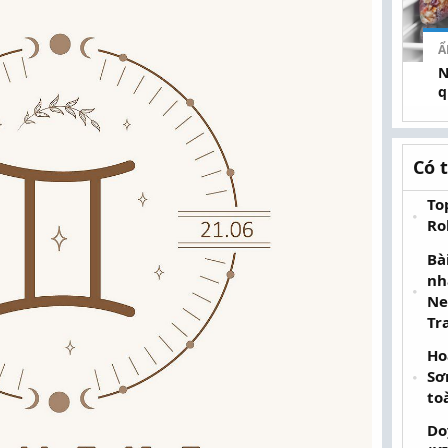
Ẩ
N
q
Có 
To
Ro
Bà
nh
Ne
Tr
Ho
Sơ
to
Do