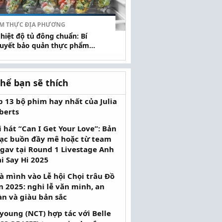
M THỰC ĐỊA PHƯƠNG
hiệt độ tủ đông chuẩn: Bí
uyết bảo quản thực phẩm...
thể bạn sẽ thích
p 13 bộ phim hay nhất của Julia
berts
i hát “Can I Get Your Love”: Bản
ạc buồn đầy mê hoặc từ team
gav tại Round 1 Livestage Anh
ai Say Hi 2025
à mình vào Lễ hội Chọi trâu Đồ
n 2025: nghi lễ văn minh, an
àn và giàu bản sắc
young (NCT) hợp tác với Belle