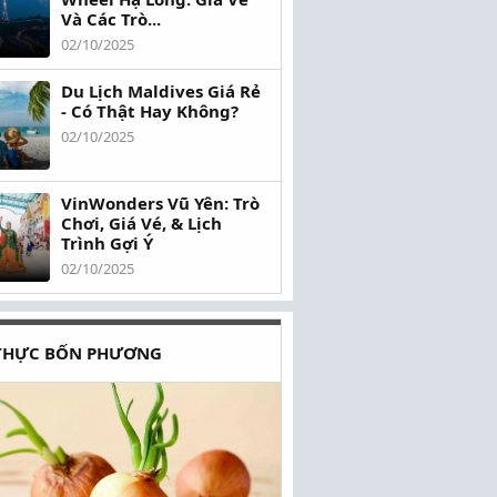
Và Các Trò...
02/10/2025
Du Lịch Maldives Giá Rẻ
- Có Thật Hay Không?
02/10/2025
VinWonders Vũ Yên: Trò
Chơi, Giá Vé, & Lịch
Trình Gợi Ý
02/10/2025
THỰC BỐN PHƯƠNG