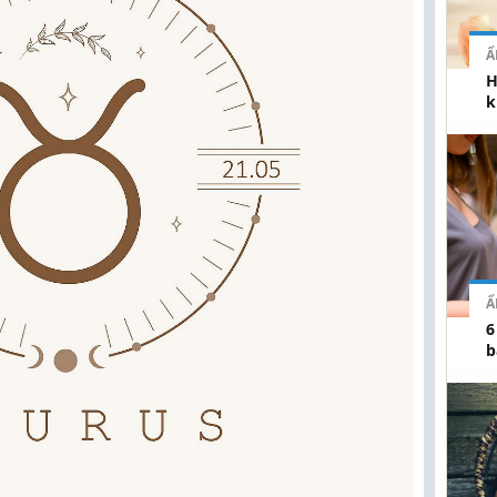
Ẩ
H
k
Ẩ
6
b