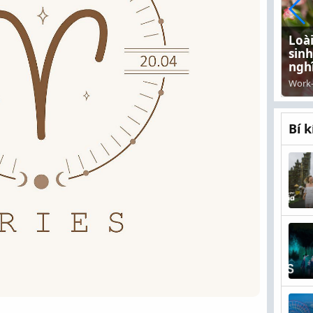
Sống đơn giản là chìa khóa
Loà
mang đến bình yên trong tâm
sinh
hồn
nghĩ
Work-life balance
-
25/09/2025
Work-
Bí k