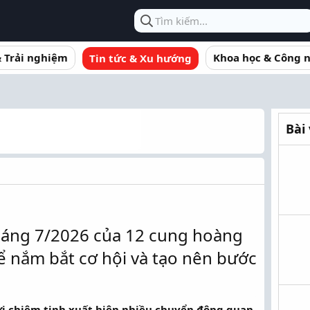
& Trải nghiệm
Khoa học & Công 
Tin tức & Xu hướng
Bài
áng 7/2026 của 12 cung hoàng
ể nắm bắt cơ hội và tạo nên bước
rời chiêm tinh xuất hiện nhiều chuyển động quan